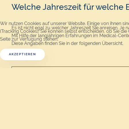
Welche Jahreszeit für welche 
Wir nutzen Cookies auf unserer Website. Einige von ihnen sin
Es ist nicht egal zu welcher Jahreszeit Sie anreisen. J
(Tracking Cookies). Sie können selbst entscheiden, ob Sie di
Mit Hilfe der langjährigen Erfahrungen im Medical-Cente
Seite zur Verfügung stehen.
Diese Angaben finden Sie in der folgenden Übersicht.
AKZEPTIEREN
Schuppenflechte (Psoriasis vulgaris)
Schuppenflechte mit Pusteln und Knötchen
Schüppchenflechte (Parapsoriasis)
Schuppenflechte mit Gelenkbefall (Psoriasis arthropath
Chronisch anlagebedingte Exeme (Neurodermitis)
Weißfleckenkrankheit (Vitiligo)