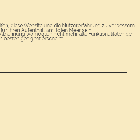
elfen, diese Website und die Nutzererfahrung zu verbessern
für Ihren Aufenthalt am Toten Meer sein.
r Ablehnung womöglich nicht mehr alle Funktionalitäten der
m besten geeignet erscheint.
ber
nd Anfang September bis Mitte Dezember
ber
ber
nd Anfang September bis Ende November
ber