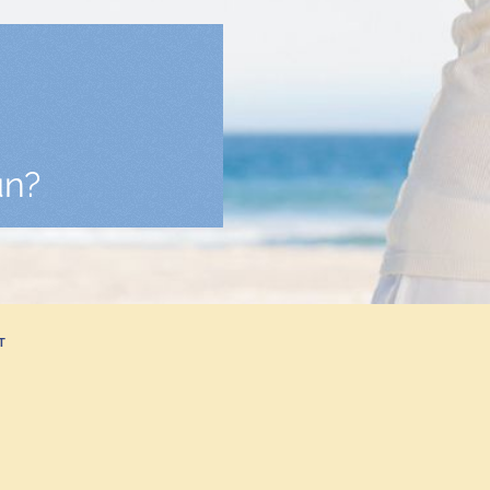
un?
T