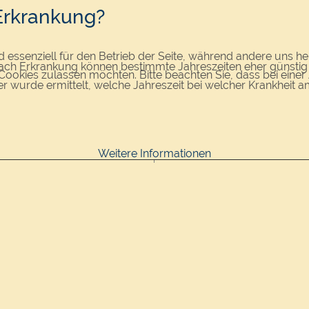
Erkrankung?
d essenziell für den Betrieb der Seite, während andere uns h
e nach Erkrankung können bestimmte Jahreszeiten eher günstig 
e Cookies zulassen möchten. Bitte beachten Sie, dass bei eine
r wurde ermittelt, welche Jahreszeit bei welcher Krankheit a
Weitere Informationen
Anfang März bis Ende Novem
Anfang März bis Ende Juni u
Anfang März bis Ende Novem
ica)
Anfang April bis Ende Novem
Anfang März bis Ende Juli u
Anfang April bis Ende Novem