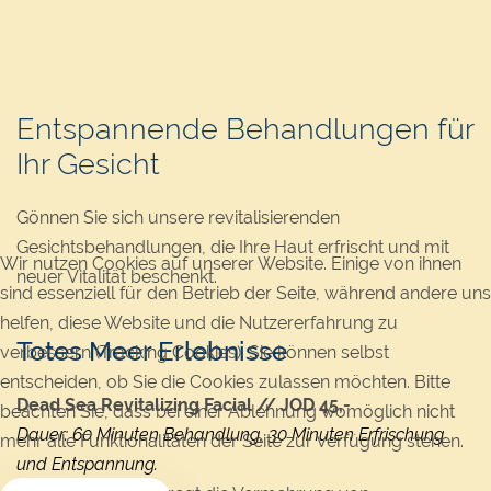
Entspannende Behandlungen für
Ihr Gesicht
Gönnen Sie sich unsere revitalisierenden
Gesichtsbehandlungen, die Ihre Haut erfrischt und mit
Wir nutzen Cookies auf unserer Website. Einige von ihnen
neuer Vitalität beschenkt.
sind essenziell für den Betrieb der Seite, während andere uns
helfen, diese Website und die Nutzererfahrung zu
Totes Meer Erlebnisse
verbessern (Tracking Cookies). Sie können selbst
entscheiden, ob Sie die Cookies zulassen möchten. Bitte
Dead Sea Revitalizing Facial // JOD 45,-
beachten Sie, dass bei einer Ablehnung womöglich nicht
Dauer: 60 Minuten Behandlung, 30 Minuten Erfrischung
mehr alle Funktionalitäten der Seite zur Verfügung stehen.
und Entspannung.